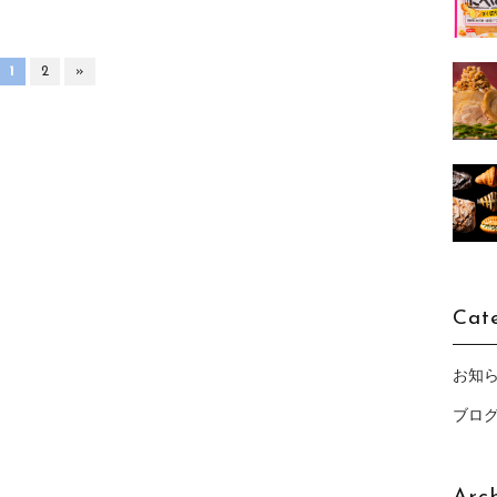
1
2
»
Cat
お知
ブロ